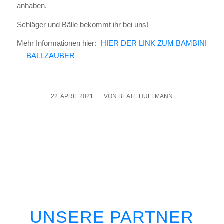
anha­ben.
Schlä­ger und Bäl­le bekommt ihr bei uns!
Mehr Infor­ma­tio­nen hier:
HIER DER LINK ZUM BAMBINI
— BALLZAUBER
22. APRIL 2021
/
VON
BEATE HULLMANN
UNSERE PARTNER