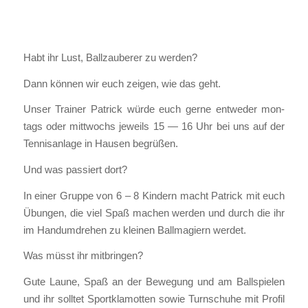
Habt ihr Lust, Ball­zau­be­rer zu wer­den?
Dann kön­nen wir euch zei­gen, wie das geht.
Unser Trai­ner Patrick wür­de euch ger­ne ent­we­der mon­
tags oder mitt­wochs jeweils 15 — 16 Uhr bei uns auf der
Ten­nis­an­la­ge in Hau­sen begrü­ßen.
Und was pas­siert dort?
In einer Grup­pe von 6 – 8 Kin­dern macht Patrick mit euch
Übun­gen, die viel Spaß machen wer­den und durch die ihr
im Hand­um­dre­hen zu klei­nen Ball­ma­gi­ern wer­det.
Was müsst ihr mit­brin­gen?
Gute Lau­ne, Spaß an der Bewe­gung und am Ball­spie­len
und ihr soll­tet Sport­kla­mot­ten sowie Turn­schu­he mit Pro­fil