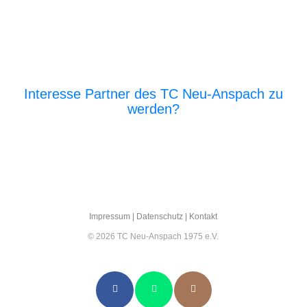
Interesse Partner des TC Neu-Anspach zu
werden?
E‑Mail an den Vor­stand
Impres­sum
|
Daten­schutz
|
Kon­takt
© 2026 TC Neu-Anspach 1975 e.V.