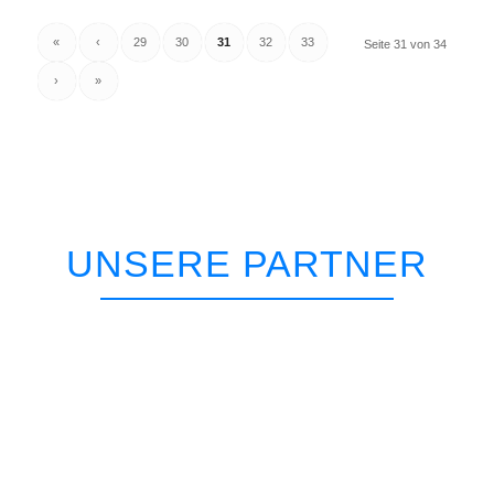
«
‹
29
30
31
32
33
Seite 31 von 34
›
»
UNSERE PARTNER