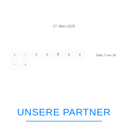
17. März 2025
«
‹
5
6
7
8
9
Seite 7 von 34
›
»
UNSERE PARTNER