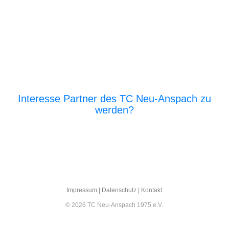
Interesse Partner des TC Neu-Anspach zu
werden?
E‑Mail an den Vor­stand
Impres­sum
|
Daten­schutz
|
Kon­takt
© 2026 TC Neu-Anspach 1975 e.V.