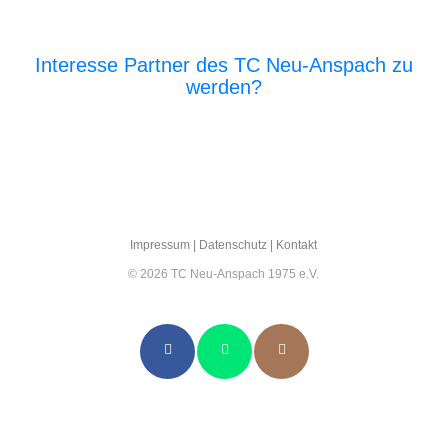
Interesse Partner des TC Neu-Anspach zu
werden?
E‑Mail an den Vor­stand
Impres­sum
|
Daten­schutz
|
Kon­takt
© 2026 TC Neu-Anspach 1975 e.V.