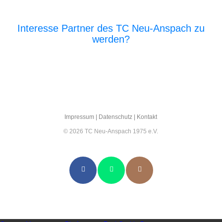
Interesse Partner des TC Neu-Anspach zu
werden?
E‑Mail an den Vor­stand
Impres­sum
|
Daten­schutz
|
Kon­takt
© 2026 TC Neu-Anspach 1975 e.V.